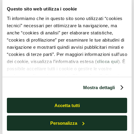
Questo sito web utilizza i cookie
Ti informiamo che in questo sito sono utilizzati “cookies
tecnici” necessari per ottimizzare la navigazione, ma
anche “cookies di analisi” per elaborare statistiche,
“cookies di profilazione” per esaminare le tue abitudini di
navigazione e mostrarti quindi avvisi pubblicitari mirati e
“cookies di terze parti”. Per maggiori informazioni sull’uso
dei cookie, visualizza l’informativa estesa (
clicca qui
). È
HOME & OUTDOOR
possibile accettare tutti i cookie o gestire le vostre
preferenze cliccando qui sotto. Cliccando sulla X in alto a
destra del presente banner verranno mantenute le
Soluzioni per la pulizia della
Mostra dettagli
impostazioni predefinite che non consentono l’utilizzo di
tua casa
cookie o altri strumenti di tracciamento diversi dai tecnici.
Accetta tutti
Personalizza
SCOPRI IL NOSTRO CANALE HOME &
OUTDOOR